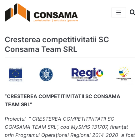
Sari
la
conținut
Acasa
Cresterea competitivitatii SC
Cresterea competitivitatii
Consama Team SRL
”CRESTEREA COMPETITIVITATII SC CONSAMA
TEAM SRL”
Proiectul “
CRESTEREA COMPETITIVITATII SC
CONSAMA TEAM SRL”, cod MySMIS 131707, finanțat
prin Programul Operațional Regional 2014-2020 a fost